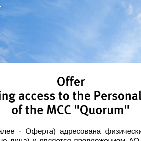
"
Offer
ing access to the Persona
of the MCC "Quorum"
алее - Оферта) адресована физичес
ые лица) и является предложением АО 