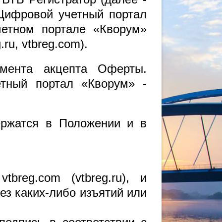
 Цифровой учетный портал
етном портале «Кворум»
ru, vtbreg.com).
омента акцепта Оферты.
тный портал «Кворум» -
ержатся в Положении и в
reg.com (vtbreg.ru), и
ез каких-либо изъятий или