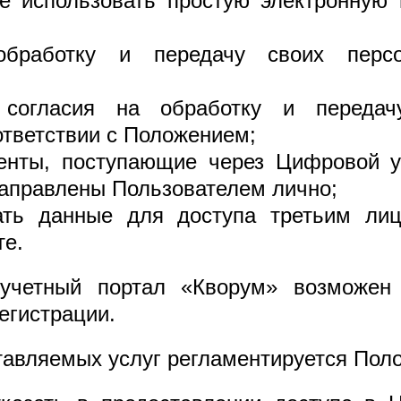
е использовать простую электронную 
бработку и передачу своих персо
 согласия на обработку и переда
ответствии с Положением;
менты, поступающие через Цифровой 
направлены Пользователем лично;
ать данные для доступа третьим ли
те.
учетный портал «Кворум» возможен 
егистрации.
ставляемых услуг регламентируется Пол