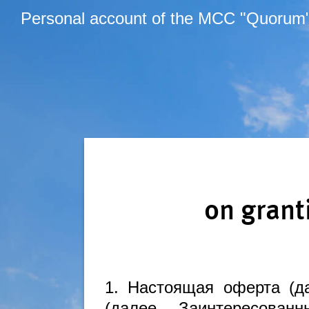
Personal account of the MCC "Quorum
on grant
1. Настоящая оферта (д
(далее – Заинтересованн