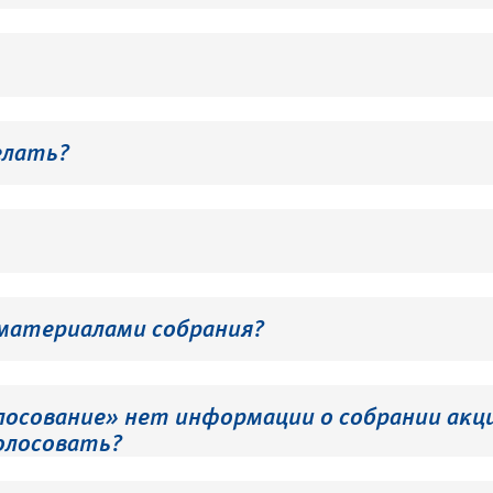
елать?
 материалами собрания?
лосование» нет информации о собрании акци
олосовать?