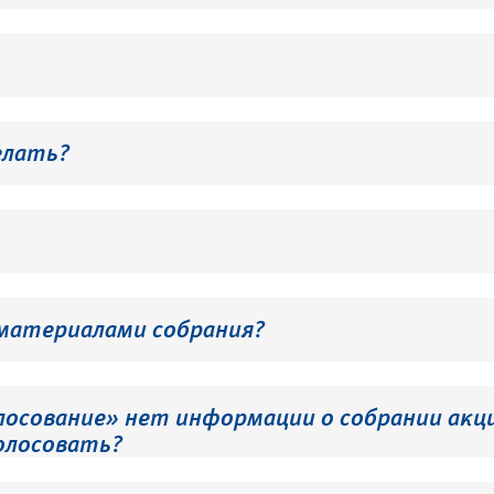
елать?
 материалами собрания?
лосование» нет информации о собрании акци
олосовать?