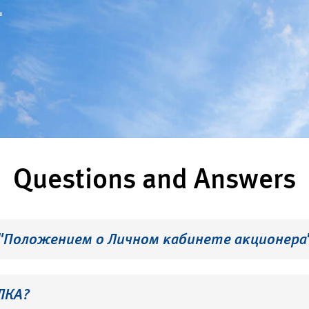
"
Questions and Answers
 "Положением о Личном кабинете акционера
ЛКА?