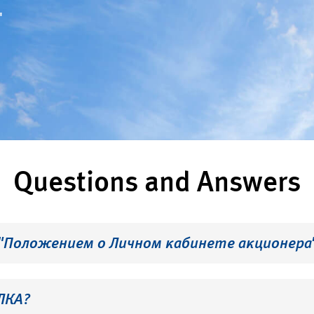
"
Questions and Answers
 "Положением о Личном кабинете акционера
ЛКА?