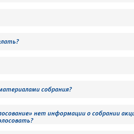
елать?
 материалами собрания?
лосование» нет информации о собрании акци
олосовать?