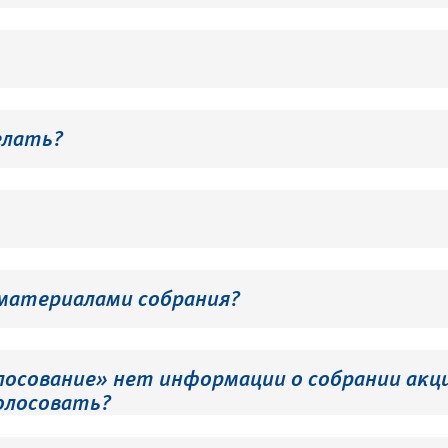
елать?
 материалами собрания?
лосование» нет информации о собрании акци
олосовать?