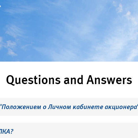
"
Questions and Answers
 "Положением о Личном кабинете акционера
ЛКА?