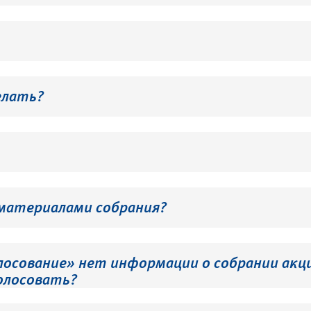
елать?
 материалами собрания?
лосование» нет информации о собрании акци
олосовать?