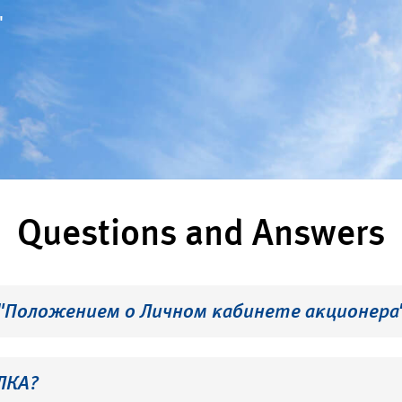
"
Questions and Answers
 "Положением о Личном кабинете акционера
ЛКА?