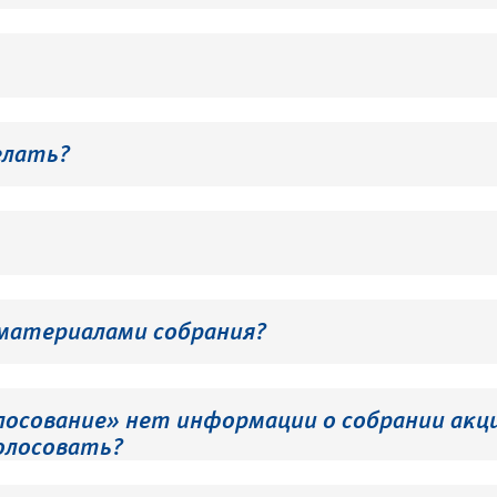
елать?
 материалами собрания?
лосование» нет информации о собрании акци
олосовать?