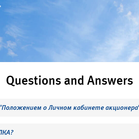
"
Questions and Answers
 "Положением о Личном кабинете акционера
ЛКА?