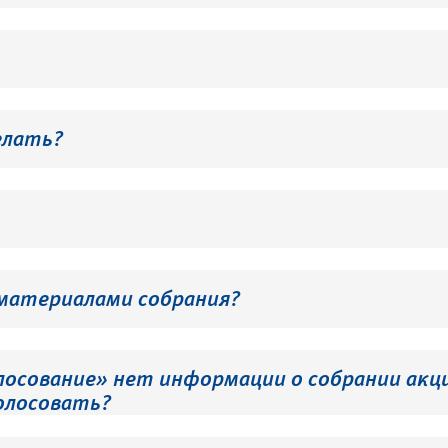
елать?
 материалами собрания?
лосование» нет информации о собрании акци
олосовать?