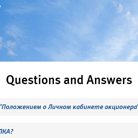
"
Questions and Answers
 "Положением о Личном кабинете акционера
ЛКА?