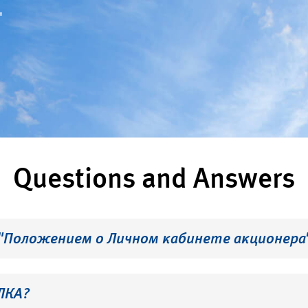
"
Questions and Answers
 "Положением о Личном кабинете акционера
ЛКА?