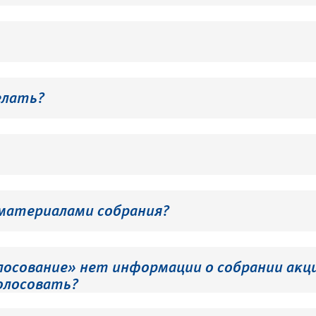
елать?
 материалами собрания?
лосование» нет информации о собрании акци
олосовать?