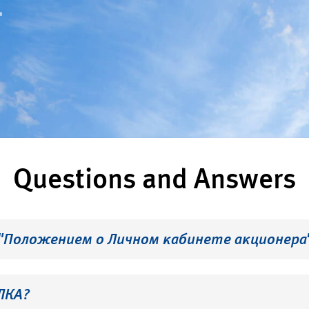
"
Questions and Answers
 "Положением о Личном кабинете акционера
ЛКА?