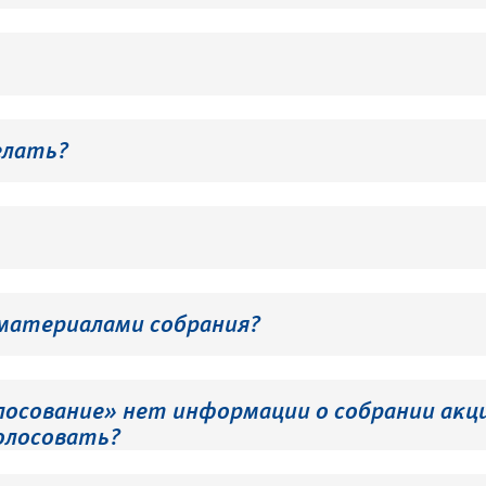
елать?
 материалами собрания?
лосование» нет информации о собрании акци
олосовать?