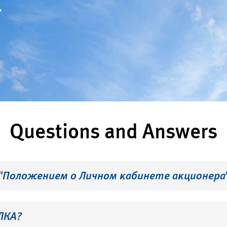
"
Questions and Answers
 "Положением о Личном кабинете акционера
ЛКА?