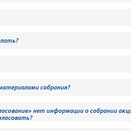
елать?
 материалами собрания?
лосование» нет информации о собрании акци
олосовать?