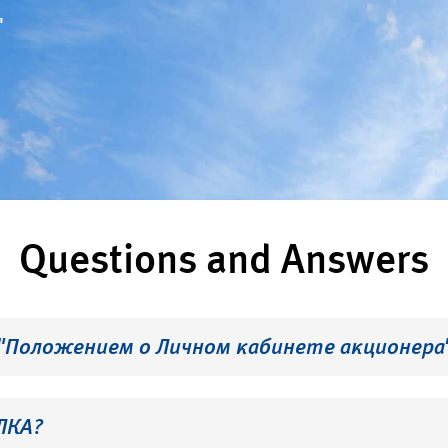
"
Questions and Answers
 "Положением о Личном кабинете акционера
ЛКА?