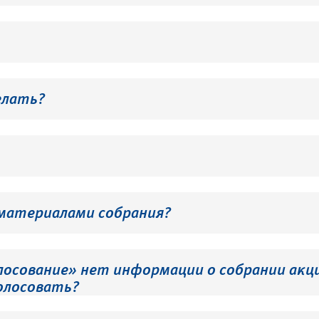
елать?
 материалами собрания?
лосование» нет информации о собрании акци
олосовать?