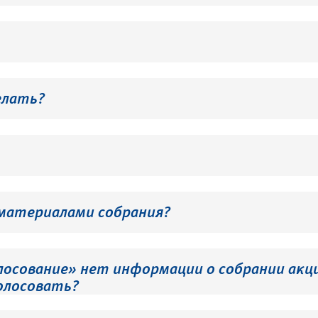
елать?
 материалами собрания?
лосование» нет информации о собрании акци
олосовать?