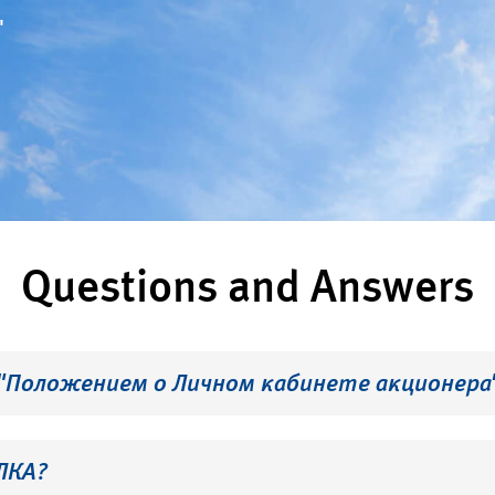
"
Questions and Answers
 "Положением о Личном кабинете акционера
ЛКА?