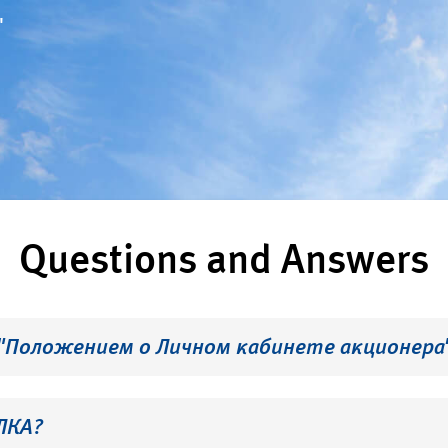
"
Questions and Answers
 "Положением о Личном кабинете акционера
ЛКА?