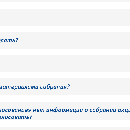
елать?
 материалами собрания?
лосование» нет информации о собрании акци
олосовать?