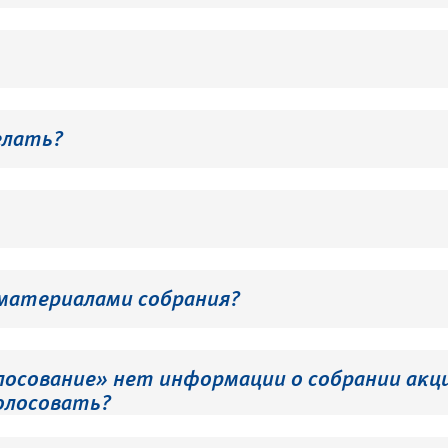
елать?
 материалами собрания?
лосование» нет информации о собрании акци
олосовать?