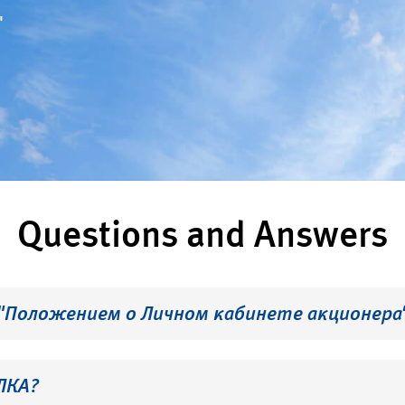
"
Questions and Answers
 "Положением о Личном кабинете акционера
ЛКА?