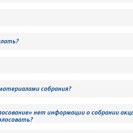
елать?
 материалами собрания?
лосование» нет информации о собрании акци
олосовать?