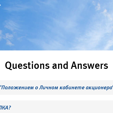
"
Questions and Answers
 "Положением о Личном кабинете акционера
ЛКА?