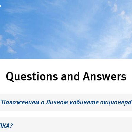
"
Questions and Answers
 "Положением о Личном кабинете акционера
ЛКА?