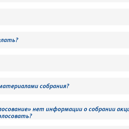
елать?
 материалами собрания?
лосование» нет информации о собрании акци
олосовать?