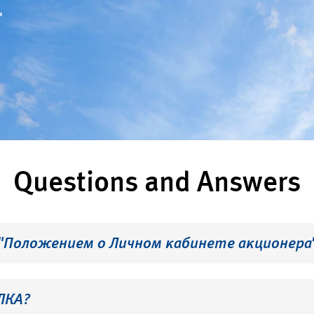
"
Questions and Answers
 "Положением о Личном кабинете акционера
ЛКА?