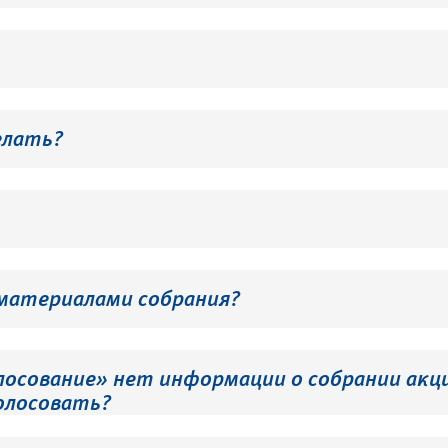
елать?
 материалами собрания?
лосование» нет информации о собрании акци
олосовать?