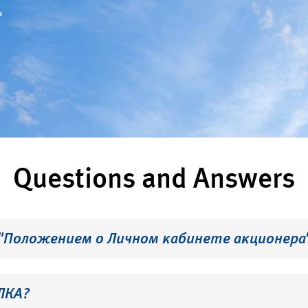
"
Questions and Answers
 "Положением о Личном кабинете акционера
ЛКА?