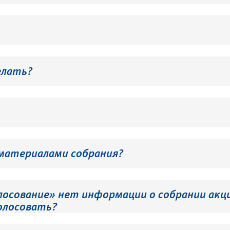
елать?
 материалами собрания?
лосование» нет информации о собрании акци
олосовать?