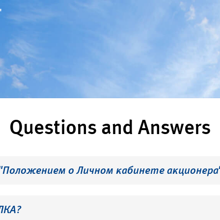
"
Questions and Answers
 "Положением о Личном кабинете акционера
ЛКА?