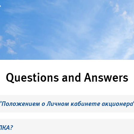
"
Questions and Answers
 "Положением о Личном кабинете акционера
ЛКА?