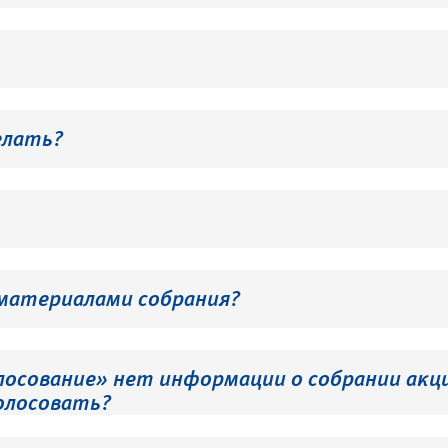
елать?
 материалами собрания?
лосование» нет информации о собрании акци
олосовать?