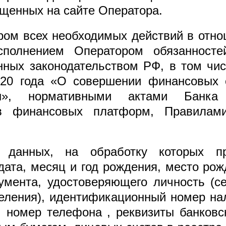
щенных на сайте Оператора.
ром всех необходимых действий в отн
сполнением Оператором обязанносте
нных законодательством РФ, в том чи
20 года «О совершении финансовых с
ы», нормативными актами Банка 
ов финансовых платформ, Правилам
 данных, на обработку которых пре
дата, месяц и год рождения, место рож
умента, удостоверяющего личность (с
деления), идентификационный номер н
, номер телефона , реквизиты банковс