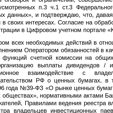
смотренных п.3 ч.1 ст.3 Федерального
 данных», и подтверждаю, что, давая 
и в своих интересах. Согласие на обра
страции в Цифровом учетном портале «К
ром всех необходимых действий в отн
лнением Оператором обязанностей в ка
функций счетной комиссии на общих
 организацию выплаты дивидендов / 
онное взаимодействие с владе
дательством РФ о ценных бумагах, в
96 года №39-ФЗ «О рынке ценных бумаг»
обществах», нормативными актами Ба
жателей, Правилами ведения реестра в
тра владельцев инвестиционных пае