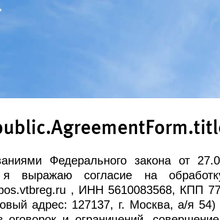
"
public.AgreementForm.titl
ваниями Федерального закона от 27
 я выражаю согласие на обработ
/pos.vtbreg.ru , ИНН 5610083568, КПП 7
овый адрес: 127137, г. Москва, а/я 54)
з оговорок и ограничений, совершени